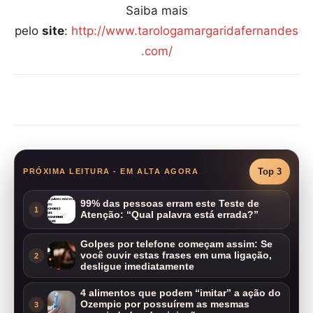
Saiba mais
pelo
site
:
http://www.tarologamargaridafernandes
.com/
Compartilhar
Top 3
PRÓXIMA LEITURA - EM ALTA AGORA
99% das pessoas erram este Teste de
1
Atenção: “Qual palavra está errada?”
Golpes por telefone começam assim: Se
você ouvir estas frases em uma ligação,
2
desligue imediatamente
4 alimentos que podem “imitar” a ação do
Ozempic por possuírem as mesmas
3