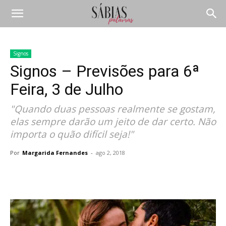
Signos
Signos – Previsões para 6ª
Feira, 3 de Julho
"Quando duas pessoas realmente se gostam,
elas sempre darão um jeito de dar certo. Não
importa o quão difícil seja!"
Por
Margarida Fernandes
-
ago 2, 2018
Compartilhar