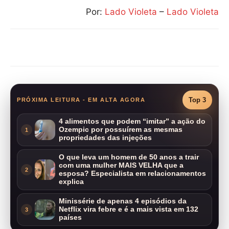
Por:
Lado Violeta
–
Lado Violeta
Compartilhar
Top 3
PRÓXIMA LEITURA - EM ALTA AGORA
4 alimentos que podem “imitar” a ação do
Ozempic por possuírem as mesmas
1
propriedades das injeções
O que leva um homem de 50 anos a trair
com uma mulher MAIS VELHA que a
2
esposa? Especialista em relacionamentos
explica
Minissérie de apenas 4 episódios da
Netflix vira febre e é a mais vista em 132
3
países