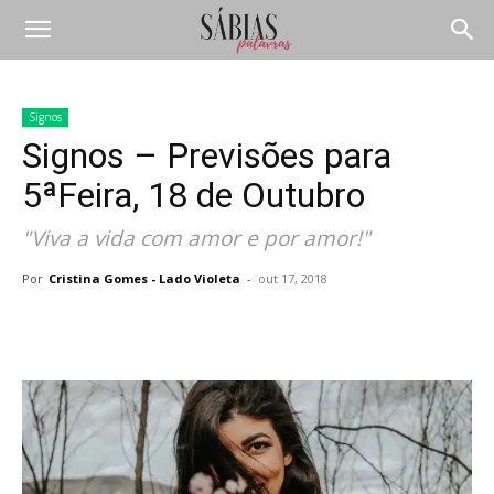
Signos
Signos – Previsões para
5ªFeira, 18 de Outubro
"Viva a vida com amor e por amor!"
Por
Cristina Gomes - Lado Violeta
-
out 17, 2018
Compartilhar