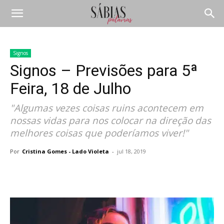
Signos
Signos – Previsões para 5ª
Feira, 18 de Julho
"Algumas vezes coisas ruins acontecem em
nossas vidas para nos colocar na direção das
melhores coisas que poderíamos viver!"
Por
Cristina Gomes - Lado Violeta
-
jul 18, 2019
Compartilhar