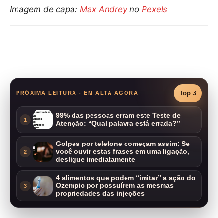
Imagem de capa:
Max Andrey
no
Pexels
Compartilhar
Top 3
PRÓXIMA LEITURA - EM ALTA AGORA
99% das pessoas erram este Teste de
1
Atenção: “Qual palavra está errada?”
Golpes por telefone começam assim: Se
você ouvir estas frases em uma ligação,
2
desligue imediatamente
4 alimentos que podem “imitar” a ação do
Ozempic por possuírem as mesmas
3
propriedades das injeções