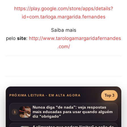
https://play.google.com/store/apps/details?
id=com.tarloga.margarida.fernandes
Saiba mais
pelo
site
:
http://www.tarologamargaridafernandes
.com/
Compartilhar
Top 3
PRÓXIMA LEITURA - EM ALTA AGORA
Nunca diga “de nada”: veja respostas
mais educadas para usar quando alguém
1
diz “obrigado”