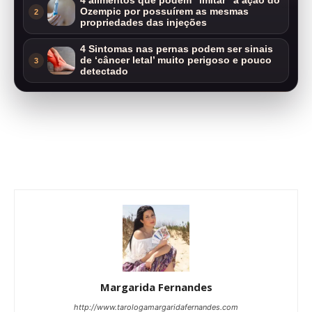
4 alimentos que podem “imitar” a ação do
Ozempic por possuírem as mesmas
2
propriedades das injeções
4 Sintomas nas pernas podem ser sinais
de ‘câncer letal’ muito perigoso e pouco
3
detectado
Margarida Fernandes
http://www.tarologamargaridafernandes.com