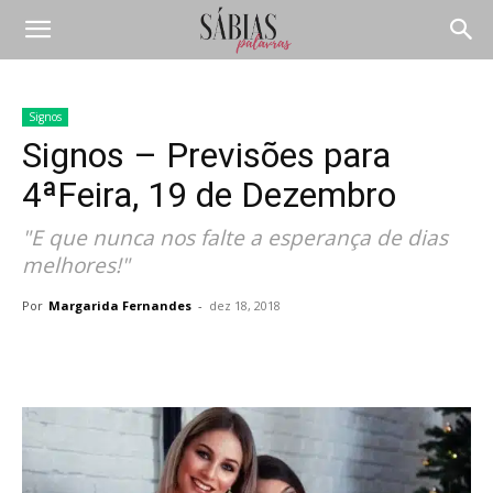
Signos
Signos – Previsões para
4ªFeira, 19 de Dezembro
"E que nunca nos falte a esperança de dias
melhores!"
Por
Margarida Fernandes
-
dez 18, 2018
Compartilhar