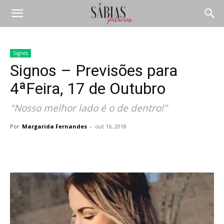
Signos
Signos – Previsões para
4ªFeira, 17 de Outubro
"Nosso melhor lado é o de dentro!"
Por
Margarida Fernandes
-
out 16, 2018
Compartilhar