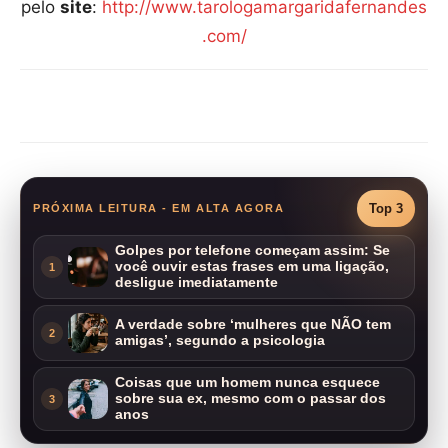
pelo
site
:
http://www.tarologamargaridafernandes
.com/
Compartilhar
Top 3
PRÓXIMA LEITURA - EM ALTA AGORA
Golpes por telefone começam assim: Se
você ouvir estas frases em uma ligação,
1
desligue imediatamente
A verdade sobre ‘mulheres que NÃO tem
2
amigas’, segundo a psicologia
Coisas que um homem nunca esquece
sobre sua ex, mesmo com o passar dos
3
anos