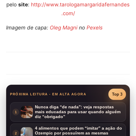
pelo
site
:
http://www.tarologamargaridafernandes
.com/
Imagem de capa:
Oleg Magni
no
Pexels
Compartilhar
Top 3
PRÓXIMA LEITURA - EM ALTA AGORA
Nunca diga “de nada”: veja respostas
mais educadas para usar quando alguém
1
diz “obrigado”
4 alimentos que podem “imitar” a ação do
Ozempic por possuírem as mesmas
2