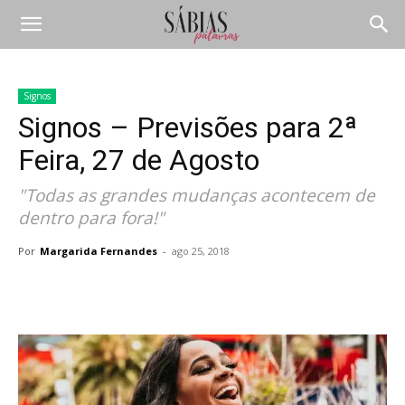
Signos
Signos – Previsões para 2ª
Feira, 27 de Agosto
"Todas as grandes mudanças acontecem de
dentro para fora!"
Por
Margarida Fernandes
-
ago 25, 2018
Compartilhar