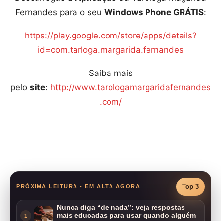
Fernandes para o seu
Windows Phone GRÁTIS
:
https://play.google.com/store/apps/details?
id=com.tarloga.margarida.fernandes
Saiba mais
pelo
site
:
http://www.tarologamargaridafernandes
.com/
Compartilhar
Top 3
PRÓXIMA LEITURA - EM ALTA AGORA
Nunca diga “de nada”: veja respostas
mais educadas para usar quando alguém
1