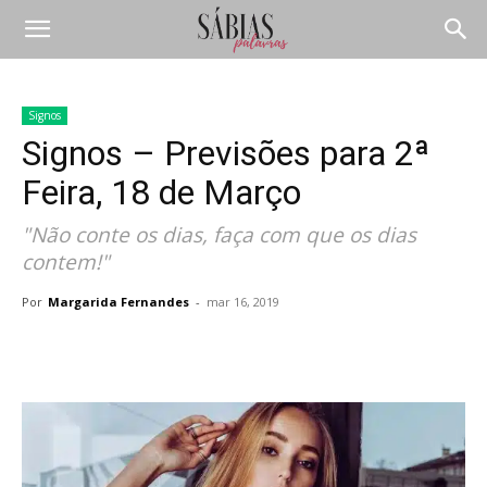
Signos
Signos – Previsões para 2ª
Feira, 18 de Março
"Não conte os dias, faça com que os dias
contem!"
Por
Margarida Fernandes
-
mar 16, 2019
Compartilhar