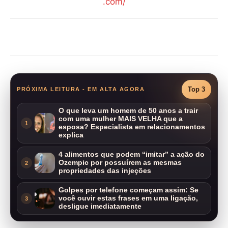
.com/
Compartilhar
Top 3
PRÓXIMA LEITURA - EM ALTA AGORA
O que leva um homem de 50 anos a trair
com uma mulher MAIS VELHA que a
1
esposa? Especialista em relacionamentos
explica
4 alimentos que podem “imitar” a ação do
Ozempic por possuírem as mesmas
2
propriedades das injeções
Golpes por telefone começam assim: Se
você ouvir estas frases em uma ligação,
3
desligue imediatamente