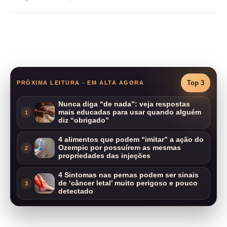
Compartilhar
Top 3
PRÓXIMA LEITURA - EM ALTA AGORA
Nunca diga “de nada”: veja respostas
mais educadas para usar quando alguém
1
diz “obrigado”
4 alimentos que podem “imitar” a ação do
Ozempic por possuírem as mesmas
2
propriedades das injeções
4 Sintomas nas pernas podem ser sinais
de ‘câncer letal’ muito perigoso e pouco
3
detectado