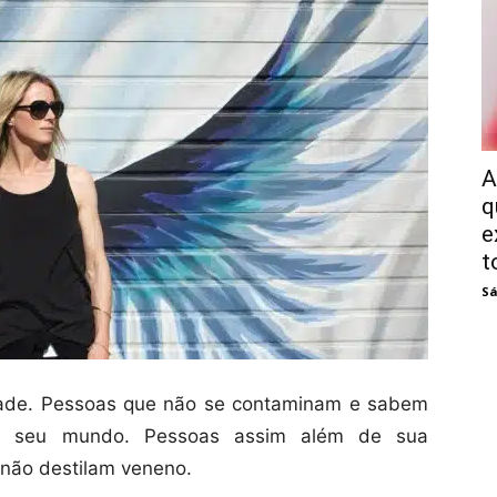
A
q
e
t
Sá
dade. Pessoas que não se contaminam e sabem
m seu mundo. Pessoas assim além de sua
 não destilam veneno.