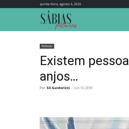
quinta-feira, agosto 6, 2026
Sábias
Palavras
Reflexão
Existem pessoas
anjos…
Por
Sil Guidorizzi
-
jun 13, 2018
Compartilhar