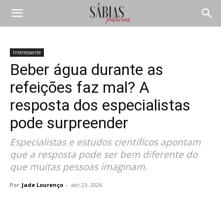
Interessante
Beber água durante as
refeições faz mal? A
resposta dos especialistas
pode surpreender
Especialistas e estudos científicos apontam
que a resposta pode ser bem diferente do
que muitas pessoas imaginam.
Por
Jade Lourenço
-
abr 23, 2026
Compartilhar