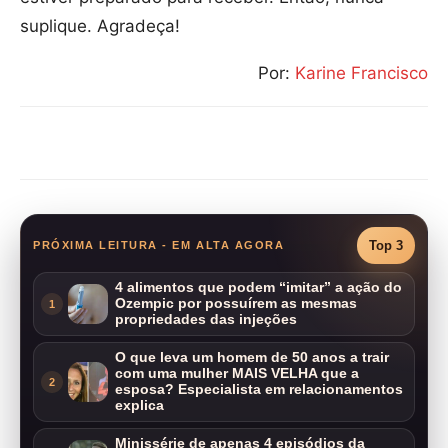
suplique. Agradeça!
Por:
Karine Francisco
Compartilhar
Top 3
PRÓXIMA LEITURA - EM ALTA AGORA
4 alimentos que podem “imitar” a ação do
Ozempic por possuírem as mesmas
1
propriedades das injeções
O que leva um homem de 50 anos a trair
com uma mulher MAIS VELHA que a
2
esposa? Especialista em relacionamentos
explica
Minissérie de apenas 4 episódios da